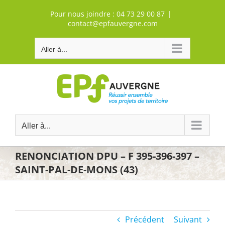
Passer
Pour nous joindre :
04 73 29 00 87
|
au
contact@epfauvergne.com
contenu
Aller à...
Aller à...
RENONCIATION DPU – F 395-396-397 –
SAINT-PAL-DE-MONS (43)
Précédent
Suivant