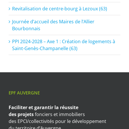
Revitalisation de centre-bourg à Lezoux (63)
Journée d’accueil des Maires de l’Allier
Bourbonnais
PPI 2024-2028 – Axe 1 : Création de logements à
Saint-Genès-Champanelle (63)
EPF AUVERGNE
Faciliter et garantir
la réussite
des projets
fonciers et immobiliers
des EPCI/collectivités pour le développement
du territoire d’Auvergne.