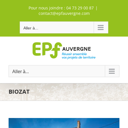
Passer
Pour nous joindre :
04 73 29 00 87
|
au
contact@epfauvergne.com
contenu
Aller à...
Aller à...
BIOZAT