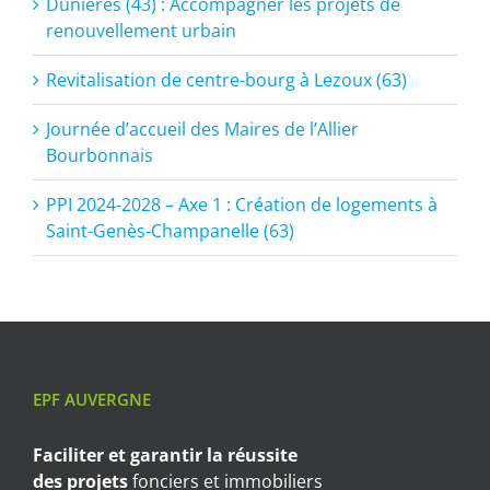
Dunières (43) : Accompagner les projets de
renouvellement urbain
Revitalisation de centre-bourg à Lezoux (63)
Journée d’accueil des Maires de l’Allier
Bourbonnais
PPI 2024-2028 – Axe 1 : Création de logements à
Saint-Genès-Champanelle (63)
EPF AUVERGNE
Faciliter et garantir
la réussite
des projets
fonciers et immobiliers