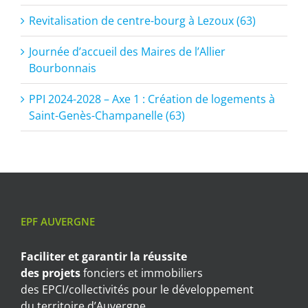
Revitalisation de centre-bourg à Lezoux (63)
Journée d’accueil des Maires de l’Allier
Bourbonnais
PPI 2024-2028 – Axe 1 : Création de logements à
Saint-Genès-Champanelle (63)
EPF AUVERGNE
Faciliter et garantir
la réussite
des projets
fonciers et immobiliers
des EPCI/collectivités pour le développement
du territoire d’Auvergne.