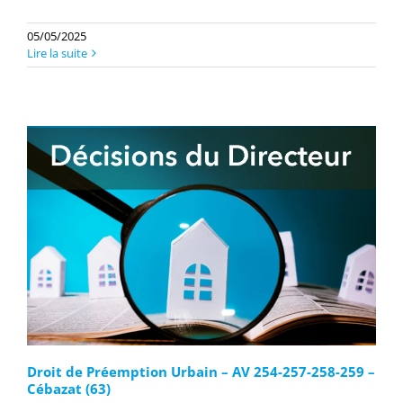
05/05/2025
Lire la suite
Droit de Préemption Urbain – AV 254-257-258-259 –
Cébazat (63)