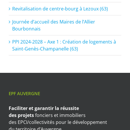
Revitalisation de centre-bourg à Lezoux (63)
Journée d’accueil des Maires de l’Allier
Bourbonnais
PPI 2024-2028 – Axe 1 : Création de logements à
Saint-Genès-Champanelle (63)
EPF AUVERGNE
Faciliter et garantir
la réussite
des projets
fonciers et immobiliers
des EPCI/collectivités pour le développement
du territoire d’Auvergne.