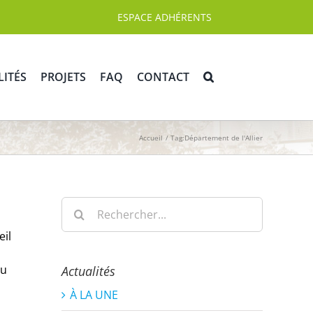
ESPACE ADHÉRENTS
LITÉS
PROJETS
FAQ
CONTACT
Accueil
Tag:
Département de l'Allier
Rechercher:
eil
du
Actualités
À LA UNE