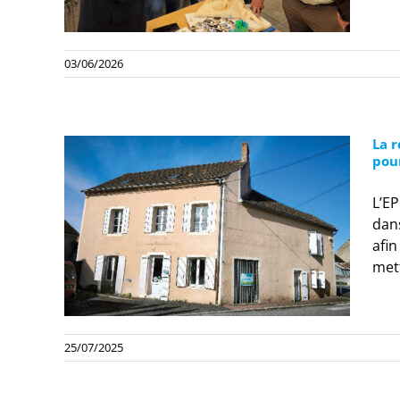
03/06/2026
La r
pou
L’EP
dans
afi
mett
25/07/2025