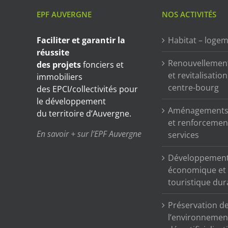
EPF AUVERGNE
NOS ACTIVITÉS
Faciliter et garantir
la
Habitat – loge
réussite
Renouvellemen
des projets
fonciers et
et revitalisatio
immobiliers
centre-bourg
des EPCI/collectivités pour
le développement
Aménagements 
du territoire d’Auvergne.
et renforcemen
En savoir + sur l’EPF Auvergne
services
Développemen
économique et
touristique dur
Préservation d
l’environnemen