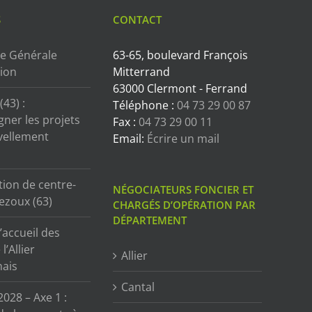
S
CONTACT
e Générale
63-65, boulevard François
tion
Mitterrand
63000 Clermont - Ferrand
43) :
Téléphone :
04 73 29 00 87
ner les projets
Fax :
04 73 29 00 11
vellement
Email:
Écrire un mail
tion de centre-
NÉGOCIATEURS FONCIER ET
ezoux (63)
CHARGÉS D’OPÉRATION PAR
DÉPARTEMENT
’accueil des
l’Allier
Allier
ais
Cantal
2028 – Axe 1 :