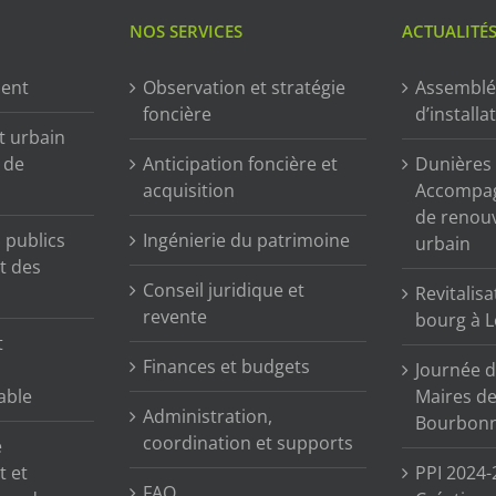
NOS SERVICES
ACTUALITÉ
ment
Observation et stratégie
Assemblé
foncière
d’installa
t urbain
n de
Anticipation foncière et
Dunières (
acquisition
Accompag
de renou
publics
Ingénierie du patrimoine
urbain
t des
Conseil juridique et
Revitalisa
revente
bourg à L
t
Finances et budgets
Journée d
able
Maires de 
Administration,
Bourbonn
coordination et supports
e
t et
PPI 2024-
FAQ