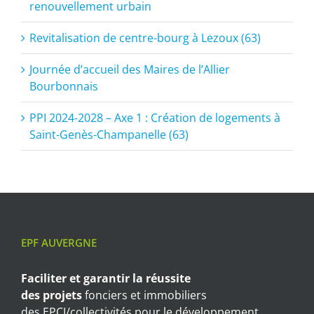
renouvellement urbain
Revitalisation de centre-bourg à Lezoux (63)
Journée d’accueil des Maires de l’Allier
Bourbonnais
PPI 2024-2028 – Axe 1 : Création de logements à
Saint-Genès-Champanelle (63)
EPF AUVERGNE
Faciliter et garantir
la réussite
des projets
fonciers et immobiliers
des EPCI/collectivités pour le développement