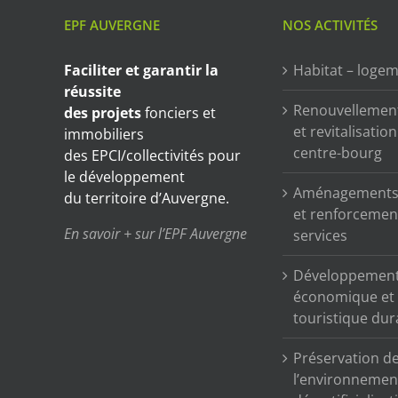
EPF AUVERGNE
NOS ACTIVITÉS
Faciliter et garantir
la
Habitat – loge
réussite
Renouvellemen
des projets
fonciers et
et revitalisatio
immobiliers
centre-bourg
des EPCI/collectivités pour
le développement
Aménagements 
du territoire d’Auvergne.
et renforcemen
En savoir + sur l’EPF Auvergne
services
Développemen
économique et
touristique dur
Préservation d
l’environnemen