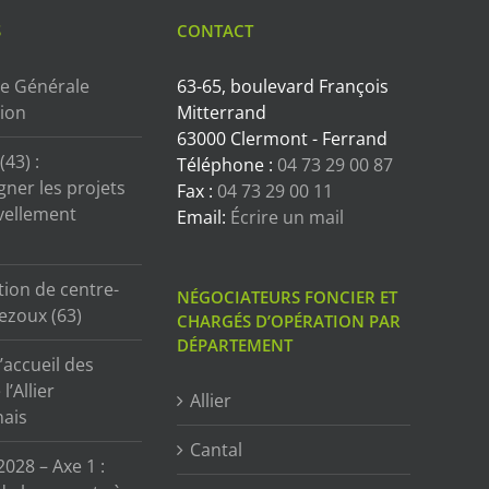
S
CONTACT
e Générale
63-65, boulevard François
tion
Mitterrand
63000 Clermont - Ferrand
43) :
Téléphone :
04 73 29 00 87
ner les projets
Fax :
04 73 29 00 11
vellement
Email:
Écrire un mail
tion de centre-
NÉGOCIATEURS FONCIER ET
ezoux (63)
CHARGÉS D’OPÉRATION PAR
DÉPARTEMENT
’accueil des
l’Allier
Allier
ais
Cantal
2028 – Axe 1 :