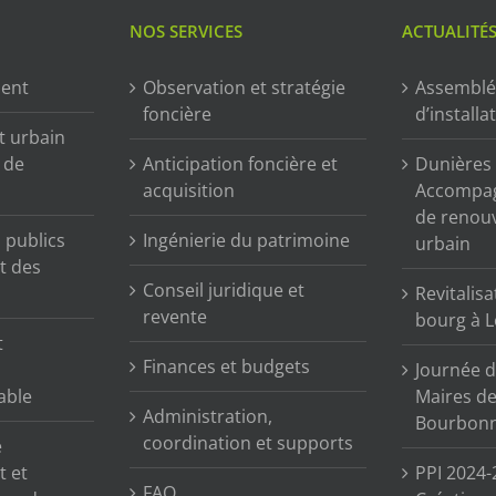
NOS SERVICES
ACTUALITÉ
ment
Observation et stratégie
Assemblé
foncière
d’installa
t urbain
n de
Anticipation foncière et
Dunières (
acquisition
Accompag
de renou
publics
Ingénierie du patrimoine
urbain
t des
Conseil juridique et
Revitalisa
revente
bourg à L
t
Finances et budgets
Journée d
able
Maires de 
Administration,
Bourbonn
coordination et supports
e
t et
PPI 2024-
FAQ