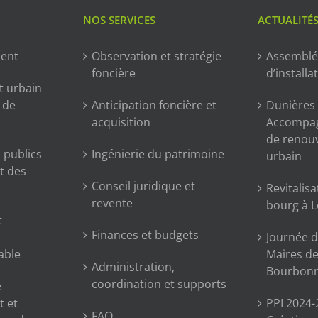
NOS SERVICES
ACTUALITÉ
ment
Observation et stratégie
Assemblé
foncière
d’installa
t urbain
n de
Anticipation foncière et
Dunières (
acquisition
Accompag
de renou
publics
Ingénierie du patrimoine
urbain
t des
Conseil juridique et
Revitalisa
revente
bourg à L
t
Finances et budgets
Journée d
able
Maires de 
Administration,
Bourbonn
coordination et supports
e
t et
PPI 2024-
FAQ