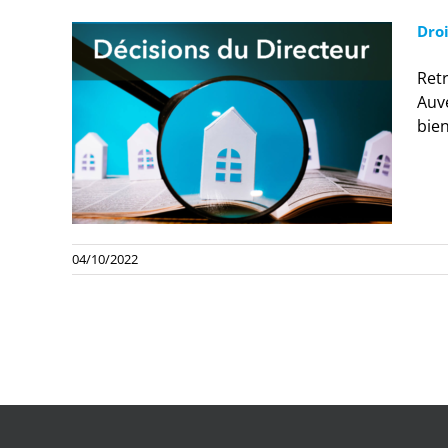
Dro
Retr
Auv
bie
04/10/2022