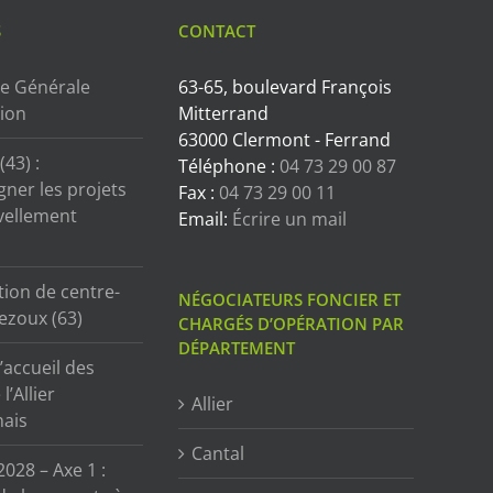
S
CONTACT
e Générale
63-65, boulevard François
tion
Mitterrand
63000 Clermont - Ferrand
43) :
Téléphone :
04 73 29 00 87
ner les projets
Fax :
04 73 29 00 11
vellement
Email:
Écrire un mail
tion de centre-
NÉGOCIATEURS FONCIER ET
ezoux (63)
CHARGÉS D’OPÉRATION PAR
DÉPARTEMENT
’accueil des
l’Allier
Allier
ais
Cantal
2028 – Axe 1 :