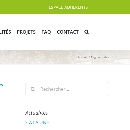
ESPACE ADHÉRENTS
LITÉS
PROJETS
FAQ
CONTACT
Accueil
Tag:
Lempdes
es
Rechercher:
Actualités
À LA UNE