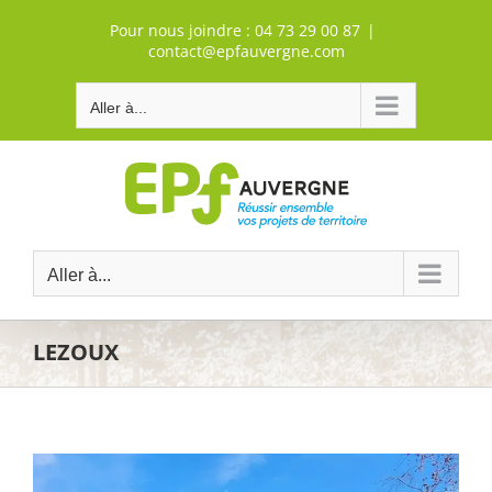
Passer
Pour nous joindre :
04 73 29 00 87
|
au
contact@epfauvergne.com
contenu
Aller à...
Aller à...
LEZOUX