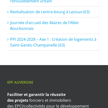
renouvellement urbain
Revitalisation de centre-bourg à Lezoux (63)
Journée d’accueil des Maires de l’Allier
Bourbonnais
PPI 2024-2028 – Axe 1 : Création de logements à
Saint-Genès-Champanelle (63)
EPF AUVERGNE
Faciliter et garantir
la réussite
des projets
fonciers et immobiliers
des EPCI/collectivités pour le développement