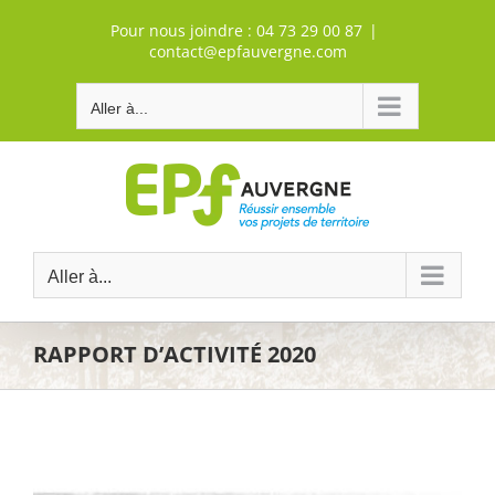
Passer
Pour nous joindre :
04 73 29 00 87
|
au
contact@epfauvergne.com
contenu
Aller à...
Aller à...
RAPPORT D’ACTIVITÉ 2020