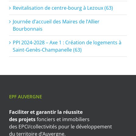
Revitalisation de centre-bourg à Lezoux (63)
Journée d’accueil des Maires de l’Allier
Bourbonnais
PPI 2024-2028 – Axe 1 : Création de logements à
Saint-Genès-Champanelle (63)
EPF AUVERGNE
Faciliter et garantir
la réussite
des projets
fonciers et immobiliers
des EPCI/collectivités pour le développement
du territoire d’Auvergne.