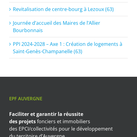
Revitalisation de centre-bourg à Lezoux (63)
Journée d’accueil des Maires de l’Allier
Bourbonnais
PPI 2024-2028 – Axe 1 : Création de logements à
Saint-Genès-Champanelle (63)
EPF AUVERGNE
Faciliter et garantir
la réussite
des projets
fonciers et immobiliers
des EPCI/collectivités pour le développement
du territoire d’Auvergne.