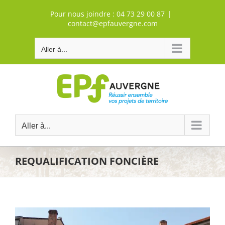
Passer
Pour nous joindre :
04 73 29 00 87
|
au
contact@epfauvergne.com
contenu
Aller à...
Aller à...
REQUALIFICATION FONCIÈRE