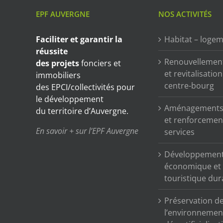
EPF AUVERGNE
NOS ACTIVITÉS
Faciliter et garantir
la
Habitat – loge
réussite
Renouvellemen
des projets
fonciers et
et revitalisatio
immobiliers
centre-bourg
des EPCI/collectivités pour
le développement
Aménagements 
du territoire d’Auvergne.
et renforcemen
En savoir + sur l’EPF Auvergne
services
Développemen
économique et
touristique dur
Préservation d
l’environnemen