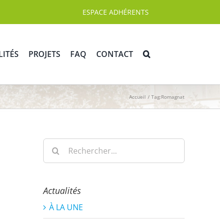
ESPACE ADHÉRENTS
LITÉS
PROJETS
FAQ
CONTACT
Accueil
Tag:
Romagnat
Rechercher:
à
Actualités
À LA UNE