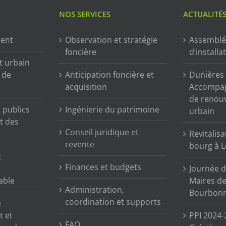
NOS SERVICES
ACTUALITÉ
ment
Observation et stratégie
Assemblé
foncière
d’installa
t urbain
n de
Anticipation foncière et
Dunières (
acquisition
Accompag
de renou
publics
Ingénierie du patrimoine
urbain
t des
Conseil juridique et
Revitalisa
revente
bourg à L
t
Finances et budgets
Journée d
able
Maires de 
Administration,
Bourbonn
coordination et supports
e
t et
PPI 2024-
FAQ