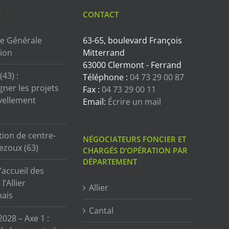
S
CONTACT
e Générale
63-65, boulevard François
tion
Mitterrand
63000 Clermont - Ferrand
43) :
Téléphone :
04 73 29 00 87
ner les projets
Fax :
04 73 29 00 11
vellement
Email:
Écrire un mail
tion de centre-
NÉGOCIATEURS FONCIER ET
ezoux (63)
CHARGÉS D’OPÉRATION PAR
DÉPARTEMENT
’accueil des
l’Allier
Allier
ais
Cantal
2028 – Axe 1 :