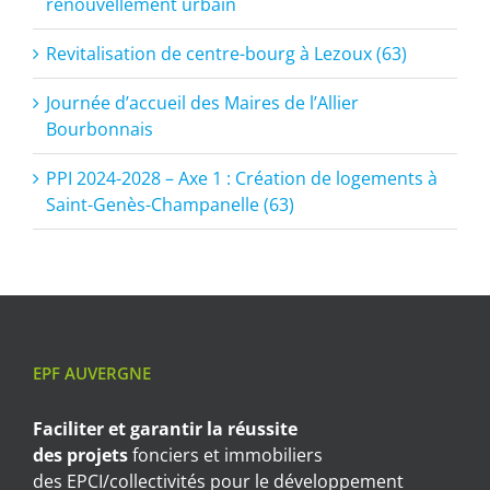
renouvellement urbain
Revitalisation de centre-bourg à Lezoux (63)
Journée d’accueil des Maires de l’Allier
Bourbonnais
PPI 2024-2028 – Axe 1 : Création de logements à
Saint-Genès-Champanelle (63)
EPF AUVERGNE
Faciliter et garantir
la réussite
des projets
fonciers et immobiliers
des EPCI/collectivités pour le développement