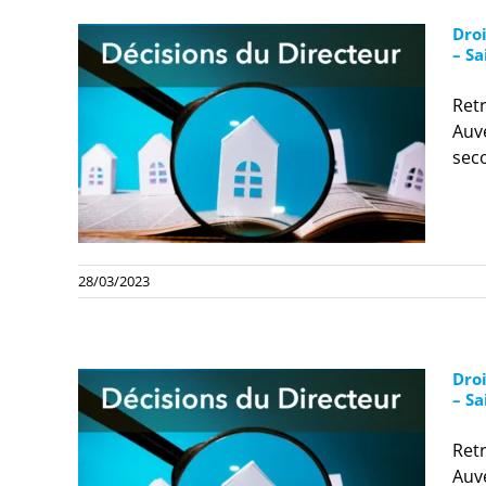
Dro
– Sa
Retr
Auv
seco
28/03/2023
Dro
– Sa
Retr
Auv