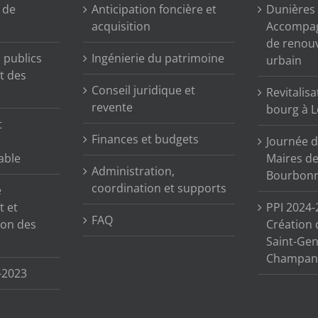
n de
Anticipation foncière et
Dunières (
acquisition
Accompag
de renou
publics
Ingénierie du patrimoine
urbain
t des
Conseil juridique et
Revitalisa
revente
bourg à L
t
Finances et budgets
Journée d
able
Maires de 
Administration,
Bourbonn
coordination et supports
e
t et
PPI 2024-
FAQ
tion des
Création 
Saint-Gen
Champane
-2023