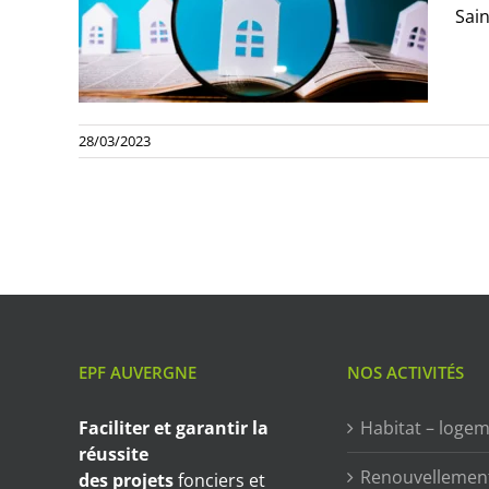
Sain
28/03/2023
EPF AUVERGNE
NOS ACTIVITÉS
Faciliter et garantir
la
Habitat – loge
réussite
Renouvellemen
des projets
fonciers et