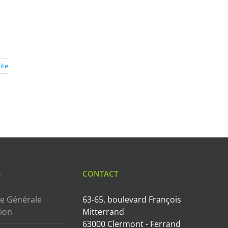
uite
S
CONTACT
e Générale
63-65, boulevard François
tion
Mitterrand
63000 Clermont - Ferrand