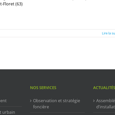
t-Floret (63)
Lire la s
NOS SERVICES
ACTUALITÉ
ment
Observation et stratégie
Assemblé
foncière
d’installa
t urbain