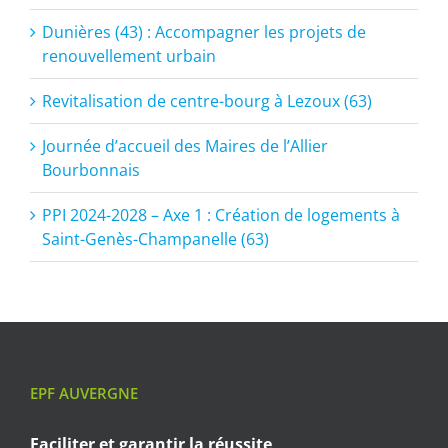
Dunières (43) : Accompagner les projets de
renouvellement urbain
Revitalisation de centre-bourg à Lezoux (63)
Journée d’accueil des Maires de l’Allier
Bourbonnais
PPI 2024-2028 – Axe 1 : Création de logements à
Saint-Genès-Champanelle (63)
EPF AUVERGNE
Faciliter et garantir
la réussite