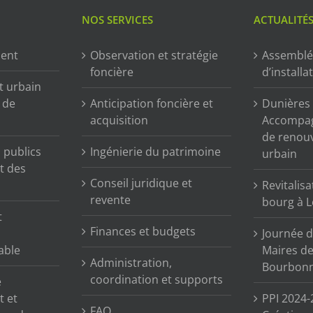
NOS SERVICES
ACTUALITÉ
ment
Observation et stratégie
Assemblé
foncière
d’installa
t urbain
n de
Anticipation foncière et
Dunières (
acquisition
Accompag
de renou
publics
Ingénierie du patrimoine
urbain
t des
Conseil juridique et
Revitalisa
revente
bourg à L
t
Finances et budgets
Journée d
able
Maires de 
Administration,
Bourbonn
coordination et supports
e
t et
PPI 2024-
FAQ