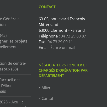
S
CONTACT
e Générale
63-65, boulevard François
tion
Mitterrand
63000 Clermont - Ferrand
43) :
Téléphone :
04 73 29 00 87
ner les projets
Fax :
04 73 29 00 11
vellement
Email:
Écrire un mail
tion de centre-
NÉGOCIATEURS FONCIER ET
ezoux (63)
CHARGÉS D’OPÉRATION PAR
DÉPARTEMENT
’accueil des
l’Allier
Allier
ais
Cantal
2028 – Axe 1 :