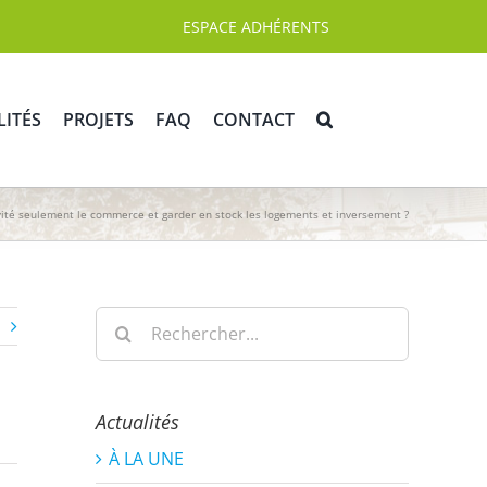
ESPACE ADHÉRENTS
LITÉS
PROJETS
FAQ
CONTACT
vité seulement le commerce et garder en stock les logements et inversement ?
Rechercher:
Actualités
À LA UNE