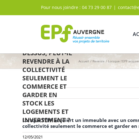
LORSQUE L’EPF
Passer
Pour nous joindre :
04 73 29 00 87
|
contact@
ACQUIERT UN
au
contenu
IMMEUBLE AVEC
UN COMMERCE
AC
ET DES
LOGEMENTS AU-
DESSUS, PEUT-IL
REVENDRE À LA
Accueil
Revente
Lorsque l’EPF acquie
COLLECTIVITÉ
SEULEMENT LE
COMMERCE ET
GARDER EN
STOCK LES
LOGEMENTS ET
INVERSEMENT ?
Lorsque l’EPF acquiert un immeuble avec un comm
collectivité seulement le commerce et garder en 
12/05/2021