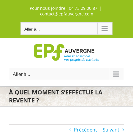
Passer
Pour nous joindre :
04 73 29 00 87
|
au
contact@epfauvergne.com
contenu
Aller à...
Aller à...
À QUEL MOMENT S’EFFECTUE LA
REVENTE ?
Précédent
Suivant