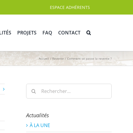
ESPACE ADHÉRENTS
LITÉS
PROJETS
FAQ
CONTACT
Accueil
Revente
Comment se passe la revente ?
Rechercher:
Actualités
À LA UNE