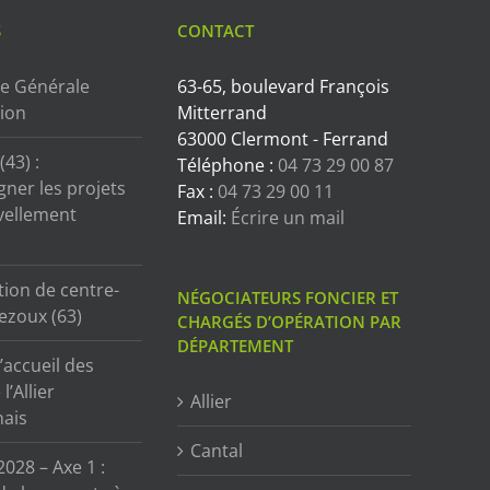
S
CONTACT
e Générale
63-65, boulevard François
tion
Mitterrand
63000 Clermont - Ferrand
43) :
Téléphone :
04 73 29 00 87
ner les projets
Fax :
04 73 29 00 11
vellement
Email:
Écrire un mail
tion de centre-
NÉGOCIATEURS FONCIER ET
ezoux (63)
CHARGÉS D’OPÉRATION PAR
DÉPARTEMENT
’accueil des
l’Allier
Allier
ais
Cantal
2028 – Axe 1 :