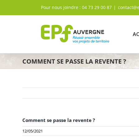
Passer
Pour nous joindre :
04 73 29 00 87
|
contact@
au
contenu
AC
COMMENT SE PASSE LA REVENTE ?
Comment se passe la revente ?
12/05/2021