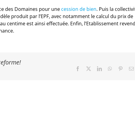
rvice des Domaines pour une
cession de bien
. Puis la collectiv
èle produit par l’EPF, avec notamment le calcul du prix de
n au centime est ainsi effectuée. Enfin, l’Etablissement reven
nance.
ateforme!
Facebook
X
LinkedIn
WhatsApp
Pinter