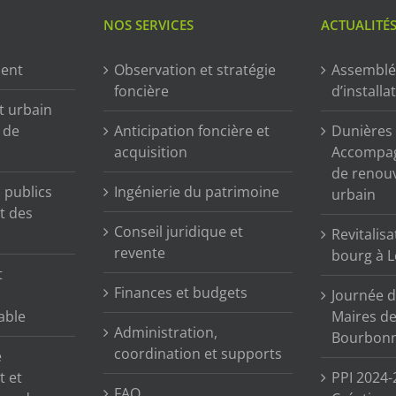
NOS SERVICES
ACTUALITÉ
ment
Observation et stratégie
Assemblé
foncière
d’installa
t urbain
n de
Anticipation foncière et
Dunières (
acquisition
Accompag
de renou
publics
Ingénierie du patrimoine
urbain
t des
Conseil juridique et
Revitalisa
revente
bourg à L
t
Finances et budgets
Journée d
able
Maires de 
Administration,
Bourbonn
coordination et supports
e
t et
PPI 2024-
FAQ