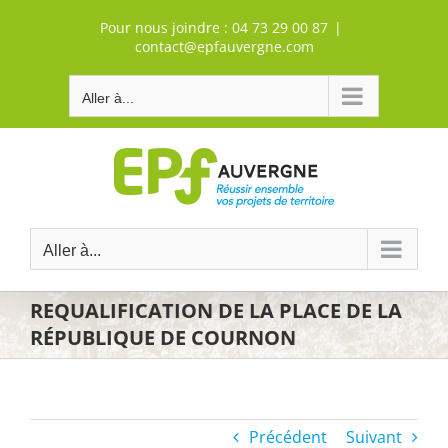
Passer
Pour nous joindre :
04 73 29 00 87
|
au
contact@epfauvergne.com
contenu
Aller à...
Aller à...
REQUALIFICATION DE LA PLACE DE LA
RÉPUBLIQUE DE COURNON
Précédent
Suivant