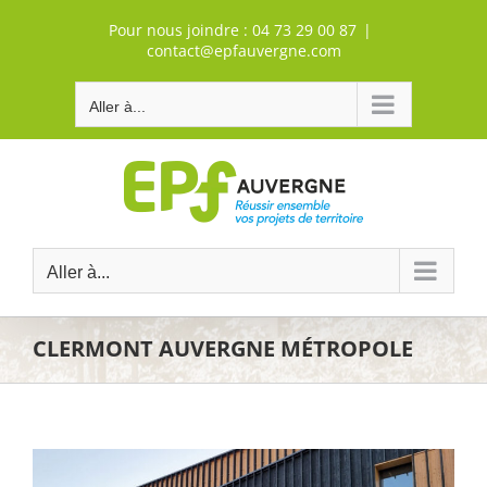
Passer
Pour nous joindre :
04 73 29 00 87
|
au
contact@epfauvergne.com
contenu
Aller à...
Aller à...
CLERMONT AUVERGNE MÉTROPOLE