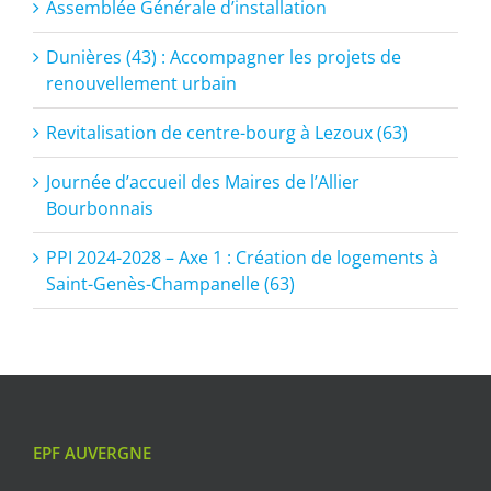
Assemblée Générale d’installation
Dunières (43) : Accompagner les projets de
renouvellement urbain
Revitalisation de centre-bourg à Lezoux (63)
Journée d’accueil des Maires de l’Allier
Bourbonnais
PPI 2024-2028 – Axe 1 : Création de logements à
Saint-Genès-Champanelle (63)
EPF AUVERGNE