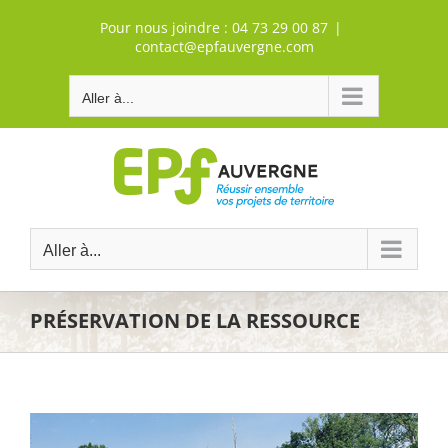
Passer
Pour nous joindre :
04 73 29 00 87
|
au
contact@epfauvergne.com
contenu
Aller à...
Aller à...
PRÉSERVATION DE LA RESSOURCE