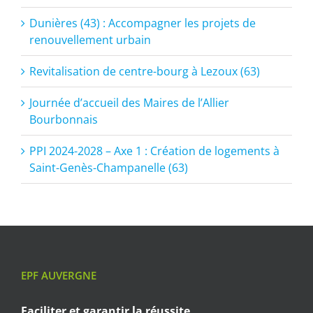
Dunières (43) : Accompagner les projets de
renouvellement urbain
Revitalisation de centre-bourg à Lezoux (63)
Journée d’accueil des Maires de l’Allier
Bourbonnais
PPI 2024-2028 – Axe 1 : Création de logements à
Saint-Genès-Champanelle (63)
EPF AUVERGNE
Faciliter et garantir
la réussite