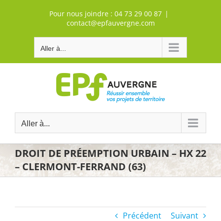
Passer
Pour nous joindre :
04 73 29 00 87
|
au
contact@epfauvergne.com
contenu
Aller à...
Aller à...
DROIT DE PRÉEMPTION URBAIN – HX 22
– CLERMONT-FERRAND (63)
Précédent
Suivant