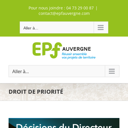
Passer
Pour nous joindre :
04 73 29 00 87
|
au
contact@epfauvergne.com
contenu
Aller à...
Aller à...
DROIT DE PRIORITÉ