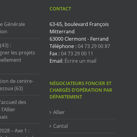
S
CONTACT
e Générale
63-65, boulevard François
tion
Mitterrand
63000 Clermont - Ferrand
43) :
Téléphone :
04 73 29 00 87
ner les projets
Fax :
04 73 29 00 11
vellement
Email:
Écrire un mail
tion de centre-
NÉGOCIATEURS FONCIER ET
ezoux (63)
CHARGÉS D’OPÉRATION PAR
DÉPARTEMENT
’accueil des
l’Allier
Allier
ais
Cantal
2028 – Axe 1 :