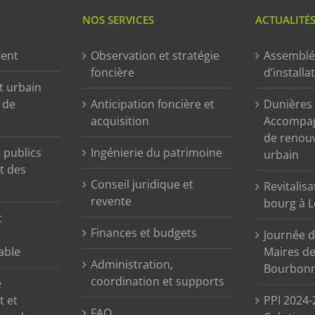
NOS SERVICES
ACTUALITÉ
ment
Observation et stratégie
Assemblé
foncière
d’installa
t urbain
n de
Anticipation foncière et
Dunières (
acquisition
Accompag
de renou
publics
Ingénierie du patrimoine
urbain
t des
Conseil juridique et
Revitalisa
revente
bourg à L
t
Finances et budgets
Journée d
able
Maires de 
Administration,
Bourbonn
coordination et supports
e
t et
PPI 2024-
FAQ