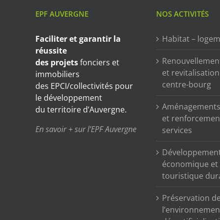
EPF AUVERGNE
NOS ACTIVITÉS
Faciliter et garantir
la
Habitat – loge
réussite
Renouvellemen
des projets
fonciers et
et revitalisatio
immobiliers
centre-bourg
des EPCI/collectivités pour
le développement
Aménagements 
du territoire d’Auvergne.
et renforcemen
En savoir + sur l’EPF Auvergne
services
Développemen
économique et
touristique dur
Préservation d
l’environnemen